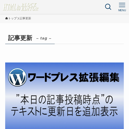
MENU
トップ
記事更新
記事更新
– tag –