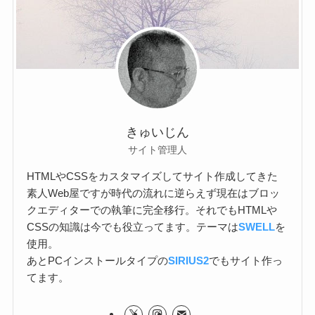
きゅいじん
サイト管理人
HTMLやCSSをカスタマイズしてサイト作成してきた
素人Web屋ですが時代の流れに逆らえず現在はブロッ
クエディターでの執筆に完全移行。それでもHTMLや
CSSの知識は今でも役立ってます。テーマは
SWELL
を
使用。
あとPCインストールタイプの
SIRIUS2
でもサイト作っ
てます。