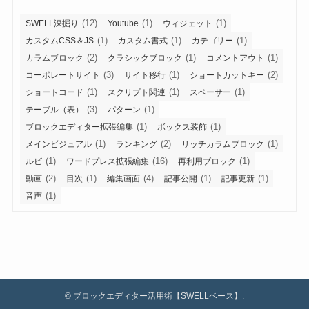
(12)
(1)
(1)
SWELL深掘り
Youtube
ウィジェット
(1)
(1)
(1)
カスタムCSS＆JS
カスタム書式
カテゴリー
(2)
(1)
(1)
カラムブロック
クラシックブロック
コメントアウト
(3)
(1)
(2)
コーポレートサイト
サイト移行
ショートカットキー
(1)
(1)
(1)
ショートコード
スクリプト関連
スペーサー
(3)
(1)
テーブル（表）
パターン
(1)
(1)
ブロックエディター拡張編集
ボックス装飾
(1)
(2)
(1)
メインビジュアル
ランキング
リッチカラムブロック
(1)
(16)
(1)
ルビ
ワードプレス拡張編集
再利用ブロック
(2)
(1)
(4)
(1)
(1)
動画
目次
編集画面
記事公開
記事更新
(1)
音声
©
ブロックエディター活用術【SWELLベース】.